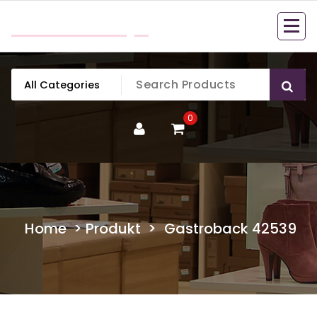
Skip
mobillook.pl
to
content
0
Home
>
Produkt
>
Gastroback 42539