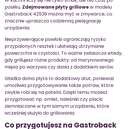
W kuchni liczy się nie tylko smak, ale też czas po
posiłku.
Zdejmowane płyty grillowe
w modelu
Gastroback 42539 można myć w zmywarce, co
znacznie upraszcza codzienną pielęgnację
urządzenia.
Nieprzywierające powłoki ograniczają ryzyko
przypalonych resztek i ułatwiają utrzymanie
powierzchni w czystości. To ważne zwłaszcza wtedy,
gdy grillujesz różne produkty: od marynowanego
mięsa po warzywa czy dania z dodatkiem serów.
Gładka dolna płyta to dodatkowy atut, ponieważ
umożliwia przygotowywanie także potraw, które
zwykle robi się na patelni. Dzięki temu możesz
przygotować np. omlet, naleśniki czy placki
ziemniaczane w tym samym urządzeniu, które
wcześniej służyło do grillowania.
Co przygotujesz na Gastroback