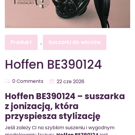
Produkt
Suszarki do włosów
,
Hoffen BE390124
0 Comments
22 cze 2026
Hoffen BE390124 – suszarka
z jonizacją, która
przyspiesza stylizację
Jeśli zależy Ci na szybkim suszeniu i wygodnym
modelowaniu fryzury,
Hoffen BE390124
jest