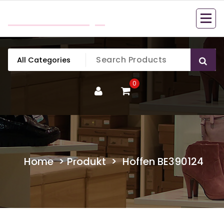
Skip
mobillook.pl
to
content
0
Home
>
Produkt
>
Hoffen BE390124