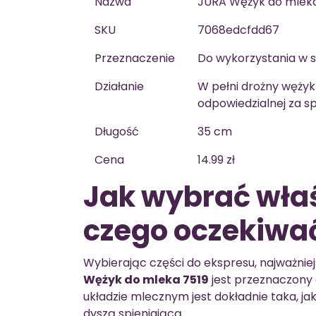
Nazwa
JURA Wężyk do mleka
SKU
7068edcfdd67
Przeznaczenie
Do wykorzystania w 
Działanie
W pełni drożny wężyk
odpowiedzialnej za s
Długość
35 cm
Cena
14.99 zł
Jak wybrać właś
czego oczekiwa
Wybierając części do ekspresu, najważnie
Wężyk do mleka 7519
jest przeznaczony 
układzie mlecznym jest dokładnie taka, j
dyszą spieniającą.