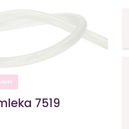
odukt
mleka 7519