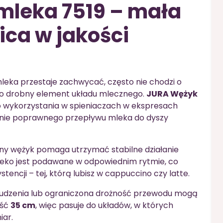
mleka 7519 – mała
ica w jakości
mleka przestaje zachwycać, często nie chodzi o
 o drobny element układu mlecznego.
JURA Wężyk
 wykorzystania w spieniaczach w ekspresach
enie poprawnego przepływu mleka do dyszy
żny wężyk pomaga utrzymać stabilne działanie
mleko jest podawane w odpowiednim rytmie, co
tencji – tej, którą lubisz w cappuccino czy latte.
rudzenia lub ograniczona drożność przewodu mogą
ość
35 cm
, więc pasuje do układów, w których
iar.