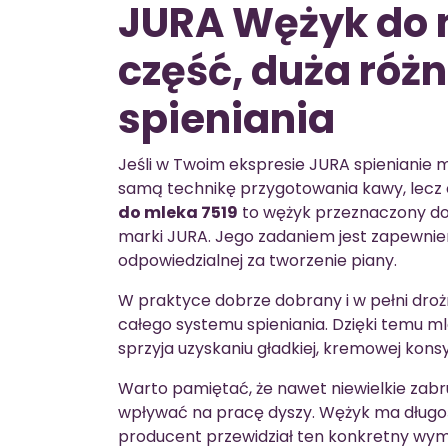
JURA Wężyk do 
część, duża różn
spieniania
Jeśli w Twoim ekspresie JURA spienianie 
samą technikę przygotowania kawy, lecz
do mleka 7519
to wężyk przeznaczony do
marki JURA. Jego zadaniem jest zapewni
odpowiedzialnej za tworzenie piany.
W praktyce dobrze dobrany i w pełni dro
całego systemu spieniania. Dzięki temu 
sprzyja uzyskaniu gładkiej, kremowej konsys
Warto pamiętać, że nawet niewielkie zab
wpływać na pracę dyszy. Wężyk ma dług
producent przewidział ten konkretny wym