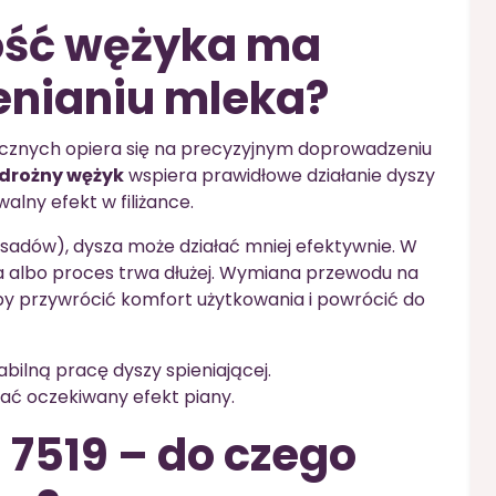
ość wężyka ma
enianiu mleka?
cznych opiera się na precyzyjnym doprowadzeniu
 drożny wężyk
wspiera prawidłowe działanie dyszy
alny efekt w filiżance.
osadów), dysza może działać mniej efektywnie. W
na albo proces trwa dłużej. Wymiana przewodu na
by przywrócić komfort użytkowania i powrócić do
ilną pracę dyszy spieniającej.
ć oczekiwany efekt piany.
7519 – do czego