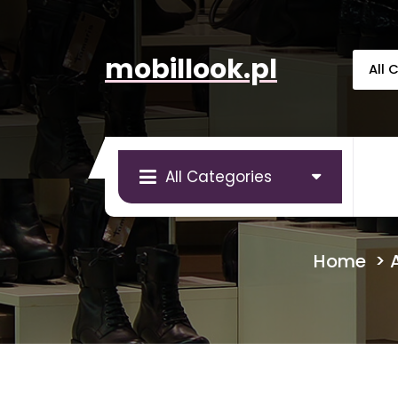
Skip
to
content
mobillook.pl
All Categories
Home
>