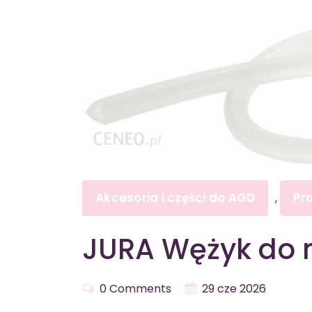
Akcesoria i części do AGD
Pr
,
JURA Wężyk do 
0 Comments
29 cze 2026