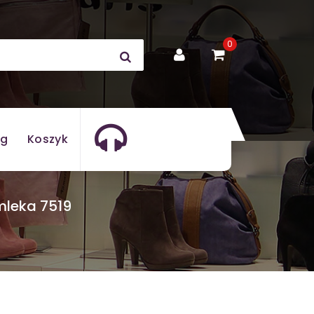
0
og
Koszyk
mleka 7519