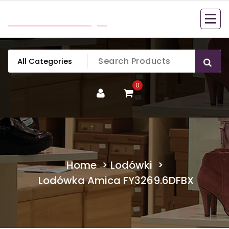
Skip
mobillook.pl
to
content
0
Home
>
Lodówki
>
Lodówka Amica FY3269.6DFBX