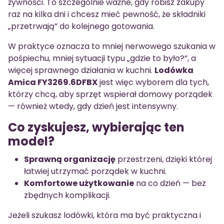
żywności. To szczególnie ważne, gdy robisz zakupy
raz na kilka dni i chcesz mieć pewność, że składniki
„przetrwają” do kolejnego gotowania.
W praktyce oznacza to mniej nerwowego szukania w
pośpiechu, mniej sytuacji typu „gdzie to było?”, a
więcej sprawnego działania w kuchni.
Lodówka
Amica FY3269.6DFBX
jest więc wyborem dla tych,
którzy chcą, aby sprzęt wspierał domowy porządek
— również wtedy, gdy dzień jest intensywny.
Co zyskujesz, wybierając ten
model?
Sprawną organizację
przestrzeni, dzięki której
łatwiej utrzymać porządek w kuchni.
Komfortowe użytkowanie
na co dzień — bez
zbędnych komplikacji.
Jeżeli szukasz lodówki, która ma być praktyczna i