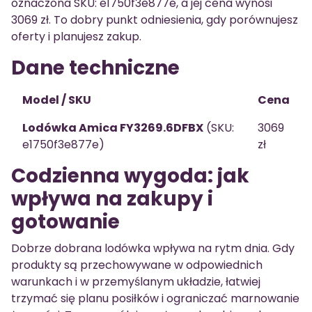
oznaczona SKU: e1750f3e877e, a jej cena wynosi
3069 zł. To dobry punkt odniesienia, gdy porównujesz
oferty i planujesz zakup.
Dane techniczne
Model / SKU
Cena
Lodówka Amica FY3269.6DFBX
(SKU:
3069
e1750f3e877e)
zł
Codzienna wygoda: jak
wpływa na zakupy i
gotowanie
Dobrze dobrana lodówka wpływa na rytm dnia. Gdy
produkty są przechowywane w odpowiednich
warunkach i w przemyślanym układzie, łatwiej
trzymać się planu posiłków i ograniczać marnowanie