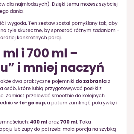
ków dla najmłodszych). Dzięki temu możesz szybciej
ego dania.
ść i wygoda. Ten zestaw został pomyślany tak, aby
e na tyle skuteczne, by sprostać różnym zadaniom –
rdziej konkretnych porcji.
ml i 700 ml –
u” i mniej naczyń
 także dwa praktyczne pojemniki
do zabrania
z
la osób, które lubią przygotowywać posiłki z
o. Zamiast przelewać smoothie do kolejnych
rednio w
to-go cup
, a potem zamknąć pokrywkę i
ojemnościach:
400 ml
oraz
700 ml
. Taka
poju lub zupy do potrzeb: mała porcja na szybką