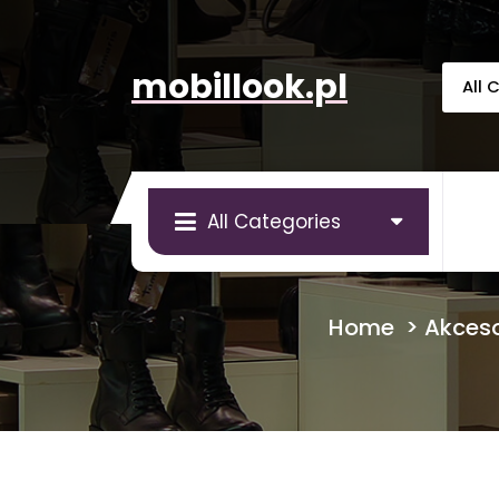
Skip
to
content
mobillook.pl
All Categories
Home
>
Akceso