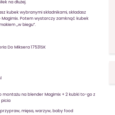
łek na dłużej.
sz kubek wybranymi składnikami, składasz
ze Magimix. Potem wystarczy zamknąć kubek
makiem „w biegu”.
ria Do Miksera 17531SK
l
o montażu na blender Magimix + 2 kubki to-go z
picia
 przypraw, mięsa, warzyw, baby food