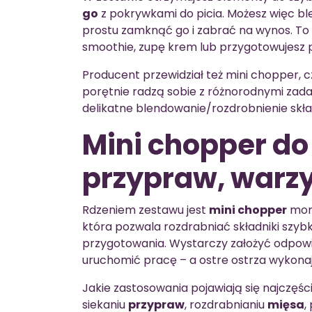
go
z pokrywkami do picia. Możesz więc b
prostu zamknąć go i zabrać na wynos. To 
smoothie, zupę krem lub przygotowujesz 
Producent przewidział też mini chopper, c
porętnie radzą sobie z różnorodnymi zada
delikatne blendowanie/rozdrobnienie skła
Mini chopper do
przypraw, warzy
Rdzeniem zestawu jest
mini chopper
mont
która pozwala rozdrabniać składniki szybk
przygotowania. Wystarczy założyć odpowi
uruchomić pracę – a ostre ostrza wykonaj
Jakie zastosowania pojawiają się najczęści
siekaniu
przypraw
, rozdrabnianiu
mięsa
,