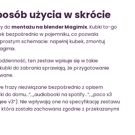
posób użycia w skrócie
ny do
montażu na blender Magimix
. Kubki to-go
k bezpośrednio w pojemniku, co pozwala
w prostym schemacie: napełnij kubek, zmontuj
agimix.
odzienność, ten zestaw wpisuje się w takie
kubki do zabrania sprawiają, że przygotowanie
owane.
e frazy niezwiązane bezpośrednio z opisem
niki do domu…”, „audiobooki na spotify…”, „poco x3
ee v3”). Nie wpływają one na specyfikację zestawu
, która została zachowana zgodnie z przekazanymi