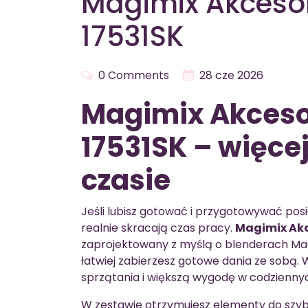
Magimix Akcesor
17531SK
0 Comments
28 cze 2026
Magimix Akceso
17531SK – więce
czasie
Jeśli lubisz gotować i przygotowywać posił
realnie skracają czas pracy.
Magimix Akc
zaprojektowany z myślą o blenderach Magim
łatwiej zabierzesz gotowe dania ze sobą.
sprzątania i większą wygodę w codzienny
W zestawie otrzymujesz elementy do szyb