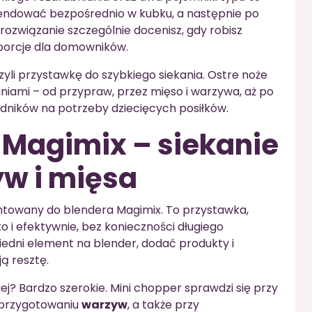
lendować bezpośrednio w kubku, a następnie po
rozwiązanie szczególnie docenisz, gdy robisz
porcje dla domowników.
zyli przystawkę do szybkiego siekania. Ostre noże
niami – od przypraw, przez mięso i warzywa, aż po
dników na potrzeby dziecięcych posiłków.
 Magimix – siekanie
w i mięsa
owany do blendera Magimix. To przystawka,
o i efektywnie, bez konieczności długiego
edni element na blender, dodać produkty i
ą resztę.
ej? Bardzo szerokie. Mini chopper sprawdzi się przy
 przygotowaniu
warzyw
, a także przy