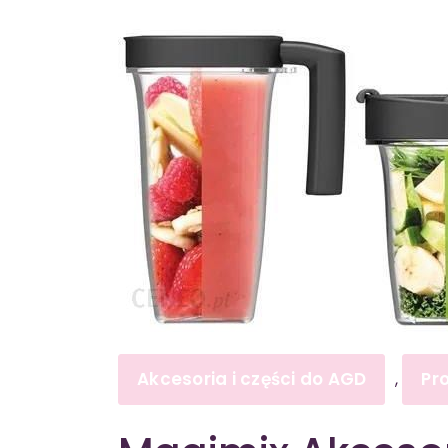
Akcesoria i części do AGD
Pr
,