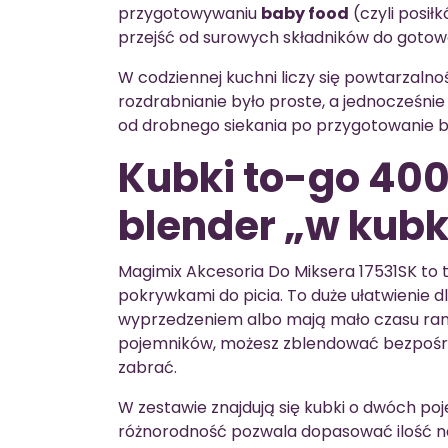
przygotowywaniu
baby food
(czyli posił
przejść od surowych składników do gotow
W codziennej kuchni liczy się powtarzalno
rozdrabnianie było proste, a jednocześni
od drobnego siekania po przygotowanie ba
Kubki to-go 400 
blender „w kubk
Magimix Akcesoria Do Miksera 17531SK to
pokrywkami do picia. To duże ułatwienie d
wyprzedzeniem albo mają mało czasu ran
pojemników, możesz zblendować bezpoś
zabrać.
W zestawie znajdują się kubki o dwóch p
różnorodność pozwala dopasować ilość na