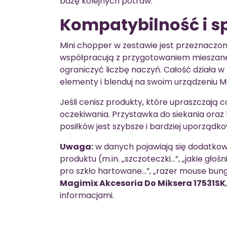
bazę kolejnych potraw.
Kompatybilność i s
Mini chopper w zestawie jest przeznaczo
współpracują z przygotowaniem mieszane
ograniczyć liczbę naczyń. Całość działa 
elementy i blenduj na swoim urządzeniu M
Jeśli cenisz produkty, które upraszczają c
oczekiwania. Przystawka do siekania oraz 
posiłków jest szybsze i bardziej uporządk
Uwaga:
w danych pojawiają się dodatkow
produktu (m.in. „szczoteczki…”, „jakie głoś
pro szkło hartowane…”, „razer mouse bung
Magimix Akcesoria Do Miksera 17531SK
informacjami.