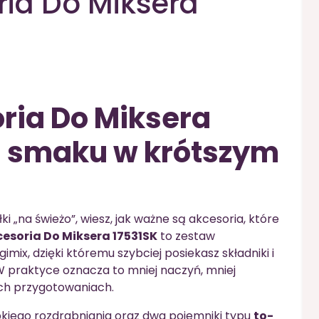
ia Do Miksera
ria Do Miksera
j smaku w krótszym
ki „na świeżo”, wiesz, jak ważne są akcesoria, które
esoria Do Miksera 17531SK
to zestaw
ix, dzięki któremu szybciej posiekasz składniki i
 W praktyce oznacza to mniej naczyń, mniej
ch przygotowaniach.
kiego rozdrabniania oraz dwa pojemniki typu
to-