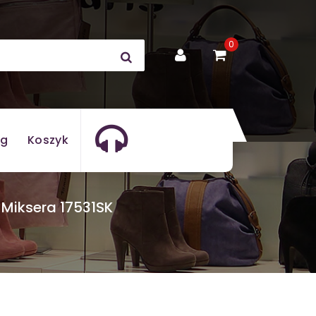
0
og
Koszyk
Miksera 17531SK