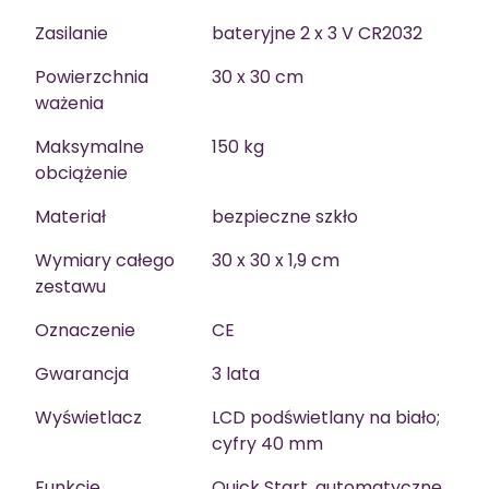
Zasilanie
bateryjne 2 x 3 V CR2032
Powierzchnia
30 x 30 cm
ważenia
Maksymalne
150 kg
obciążenie
Materiał
bezpieczne szkło
Wymiary całego
30 x 30 x 1,9 cm
zestawu
Oznaczenie
CE
Gwarancja
3 lata
Wyświetlacz
LCD podświetlany na biało;
cyfry 40 mm
Funkcje
Quick Start, automatyczne