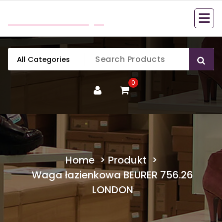
Skip
mobillook.pl
to
content
0
Home
>
Produkt
>
Waga łazienkowa BEURER 756.26
LONDON