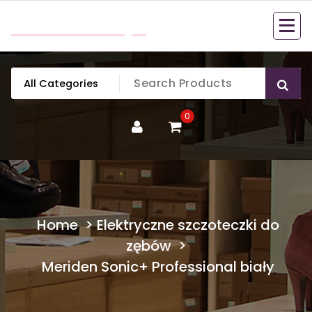
Skip
mobillook.pl
to
content
0
Home
>
Elektryczne szczoteczki do
zębów
>
Meriden Sonic+ Professional biały