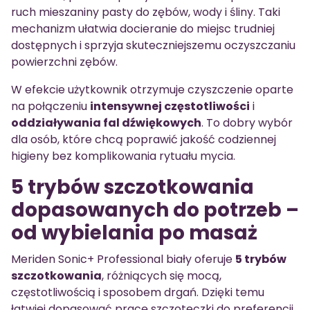
ruch mieszaniny pasty do zębów, wody i śliny. Taki
mechanizm ułatwia docieranie do miejsc trudniej
dostępnych i sprzyja skuteczniejszemu oczyszczaniu
powierzchni zębów.
W efekcie użytkownik otrzymuje czyszczenie oparte
na połączeniu
intensywnej częstotliwości
i
oddziaływania fal dźwiękowych
. To dobry wybór
dla osób, które chcą poprawić jakość codziennej
higieny bez komplikowania rytuału mycia.
5 trybów szczotkowania
dopasowanych do potrzeb –
od wybielania po masaż
Meriden Sonic+ Professional biały oferuje
5 trybów
szczotkowania
, różniących się mocą,
częstotliwością i sposobem drgań. Dzięki temu
łatwiej dopasować pracę szczoteczki do preferencji