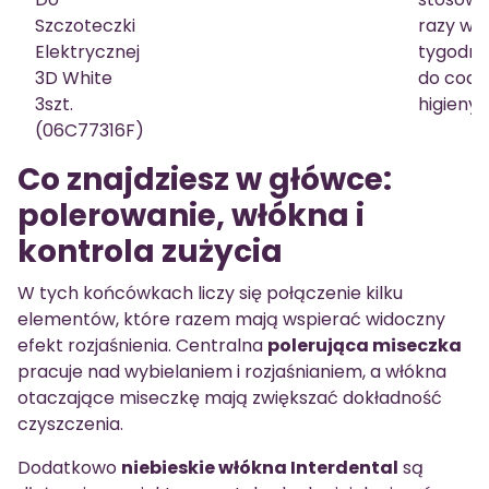
Szczoteczki
razy w
Elektrycznej
tygodniu
3D White
do codz
3szt.
higieny)
(06C77316F)
Co znajdziesz w główce:
polerowanie, włókna i
kontrola zużycia
W tych końcówkach liczy się połączenie kilku
elementów, które razem mają wspierać widoczny
efekt rozjaśnienia. Centralna
polerująca miseczka
pracuje nad wybielaniem i rozjaśnianiem, a włókna
otaczające miseczkę mają zwiększać dokładność
czyszczenia.
Dodatkowo
niebieskie włókna Interdental
są