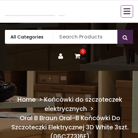
Skip
mobillook.pl
to
content
0
Home
>
Końcówki do szczoteczek
elektrycznych
>
Oral B Braun Oral-B Końcówki Do
Szczoteczki Elektrycznej 3D White 3szt.
(06C77316F)