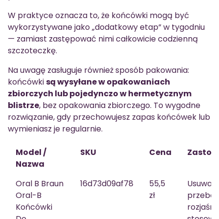
W praktyce oznacza to, że końcówki mogą być
wykorzystywane jako „dodatkowy etap” w tygodniu
— zamiast zastępować nimi całkowicie codzienną
szczoteczkę.
Na uwagę zasługuje również sposób pakowania:
końcówki
są wysyłane w opakowaniach
zbiorczych lub pojedynczo w hermetycznym
blistrze
, bez opakowania zbiorczego. To wygodne
rozwiązanie, gdy przechowujesz zapas końcówek lub
wymieniasz je regularnie.
Model /
SKU
Cena
Zastos
Nazwa
Oral B Braun
16d73d09af78
55,5
Usuwani
Oral-B
zł
przebar
Końcówki
rozjaśni
Do
stosowa