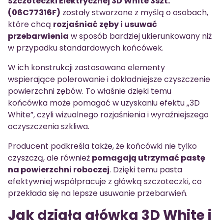
Szczoteczki Elektrycznej 3D White 3szt.
(06C77316F)
zostały stworzone z myślą o osobach,
które chcą
rozjaśniać zęby i usuwać
przebarwienia
w sposób bardziej ukierunkowany niż
w przypadku standardowych końcówek.
W ich konstrukcji zastosowano elementy
wspierające polerowanie i dokładniejsze czyszczenie
powierzchni zębów. To właśnie dzięki temu
końcówka może pomagać w uzyskaniu efektu „3D
White”, czyli wizualnego rozjaśnienia i wyraźniejszego
oczyszczenia szkliwa.
Producent podkreśla także, że końcówki nie tylko
czyszczą, ale również
pomagają utrzymać pastę
na powierzchni roboczej
. Dzięki temu pasta
efektywniej współpracuje z główką szczoteczki, co
przekłada się na lepsze usuwanie przebarwień.
Jak działa główka 3D White i