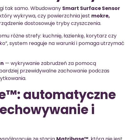
łogi tak samo. Wbudowany
Smart Surface Sensor
 który wykrywa, czy powierzchnia jest
mokre,
urządzenie dostosowuje tryby czyszczenia.
u różne strefy: kuchnię, łazienkę, korytarz czy
oko”, system reaguje na warunki i pomaga utrzymać
on
— wykrywanie zabrudzeń za pomocą
 bardziej przewidywalne zachowanie podczas
żytkowania.
se™: automatyczne
zechowywanie i
spółpracuje ze stacją
Matribase™
, która nie jest