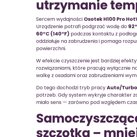
utrzymanie tem
Sercem wydajności
Osotek H100 Pro Ho
Urządzenie potrafi podgrzać wodę do
92°
60°C (140°F)
podczas kontaktu z podłogą
oddziałuje na zabrudzenia i pomaga rozpu
powierzchni.
W efekcie czyszczenie jest bardziej efekt
rozwiązaniami, które pracują wyłącznie n
walkę z osadami oraz zabrudzeniami wyma
Do tego dochodzi tryb pracy
Auto/Turbo
potrzeb. Gdy system wykryje charakter za
miało sens — zarówno pod względem czasu
Samoczyszcząc
szczotka – mnie