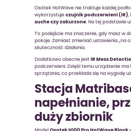
Osotek HotWave nie traktuje każdej pod
wykorzystuje
czujnik podczerwieni (IR)
,
suche czy zakurzone
. Na tej podstawie 
To podejście ma znaczenie, gdy masz w dom
pokoje. Zamiast zmieniać ustawienia „na 
skuteczność działania.
Dodatkowo obecne jest
IR Mess Detecti
podczerwieni. Dzięki temu urządzenie ma
sprzątania, co przekłada się na wygodę u
Stacja Matriba
napełnianie, pr
duży zbiornik
Model
Osotek H100 Pro HotWave Black
w