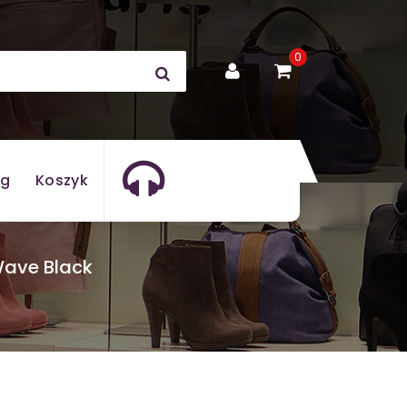
0
og
Koszyk
Wave Black