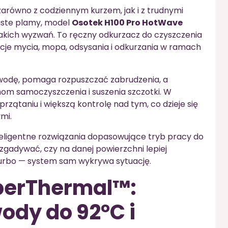
 zarówno z codziennym kurzem, jak i z trudnymi
łuste plamy, model
Osotek H100 Pro HotWave
akich wyzwań. To ręczny odkurzacz do czyszczenia
nkcje mycia, mopa, odsysania i odkurzania w ramach
wodę, pomaga rozpuszczać zabrudzenia, a
om samoczyszczenia i suszenia szczotki. W
rzątaniu i większą kontrolę nad tym, co dzieje się
mi.
teligentne rozwiązania dopasowujące tryb pracy do
 zgadywać, czy na danej powierzchni lepiej
 turbo — system sam wykrywa sytuację.
perThermal™:
ody do 92°C i