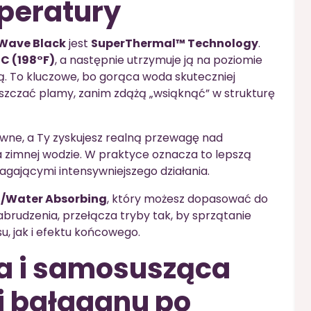
peratury
tWave Black
jest
SuperThermal™ Technology
.
C (198°F)
, a następnie utrzymuje ją na poziomie
. To kluczowe, bo gorąca woda skuteczniej
szczać plamy, zanim zdążą „wsiąknąć” w strukturę
ywne, a Ty zyskujesz realną przewagę nad
a zimnej wodzie. W praktyce oznacza to lepszą
gającymi intensywniejszego działania.
/Water Absorbing
, który możesz dopasować do
brudzenia, przełącza tryby tak, by sprzątanie
, jak i efektu końcowego.
a i samosusząca
j bałaganu po