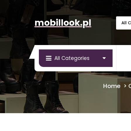
Skip
to
content
mobillook.pl
All Categories
Home
>