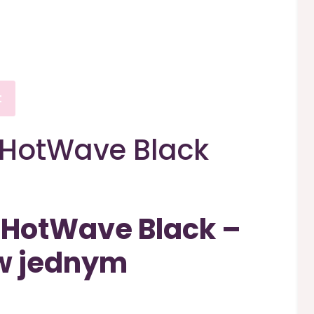
t
 HotWave Black
 HotWave Black –
 w jednym