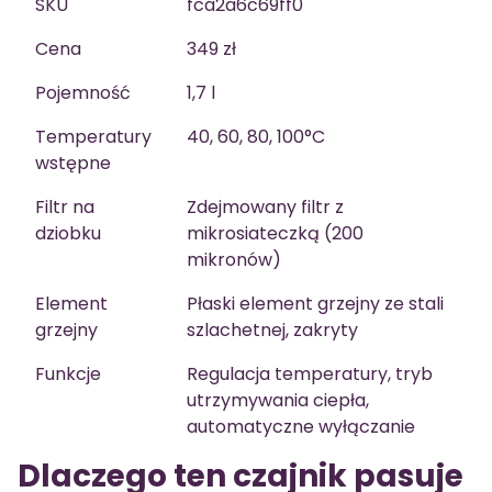
SKU
fca2a6c69ff0
Cena
349 zł
Pojemność
1,7 l
Temperatury
40, 60, 80, 100°C
wstępne
Filtr na
Zdejmowany filtr z
dziobku
mikrosiateczką (200
mikronów)
Element
Płaski element grzejny ze stali
grzejny
szlachetnej, zakryty
Funkcje
Regulacja temperatury, tryb
utrzymywania ciepła,
automatyczne wyłączanie
Dlaczego ten czajnik pasuje