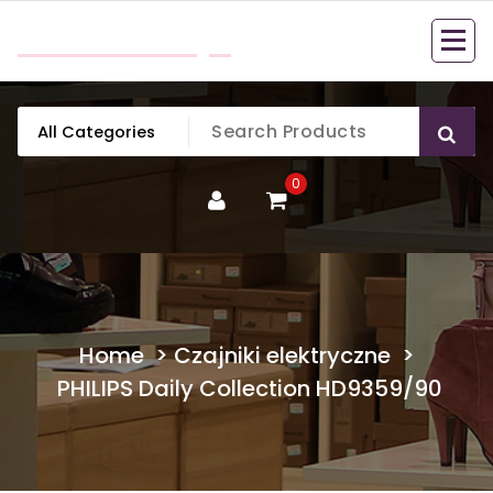
Skip
mobillook.pl
to
content
0
Home
>
Czajniki elektryczne
>
PHILIPS Daily Collection HD9359/90