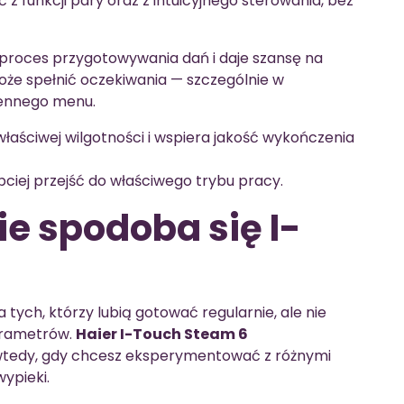
z funkcji pary oraz z intuicyjnego sterowania, bez
ra proces przygotowywania dań i daje szansę na
oże spełnić oczekiwania — szczególnie w
iennego menu.
aściwej wilgotności i wspiera jakość wykończenia
bciej przejść do właściwego trybu pracy.
e spodoba się I-
ych, którzy lubią gotować regularnie, ale nie
parametrów.
Haier I-Touch Steam 6
 wtedy, gdy chcesz eksperymentować z różnymi
ypieki.