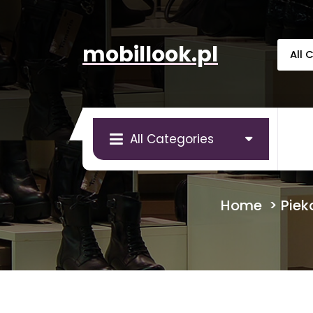
Skip
to
content
mobillook.pl
All Categories
Home
>
Piek