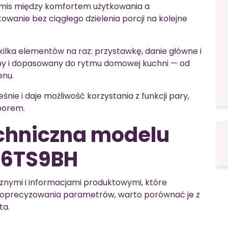
romis między komfortem użytkowania a
wanie bez ciągłego dzielenia porcji na kolejne
kilka elementów na raz: przystawkę, danie główne i
zny i dopasowany do rytmu domowej kuchni — od
enu.
śnie i daje możliwość korzystania z funkcji pary,
borem.
echniczna modelu
M6TS9BH
cznymi i informacjami produktowymi, które
 doprecyzowania parametrów, warto porównać je z
ta.