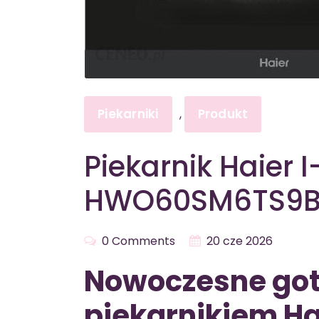
Piekarniki
Produkt
,
Piekarnik Haier 
HWO60SM6TS9
0 Comments
20 cze 2026
Nowoczesne got
piekarnikiem Ha