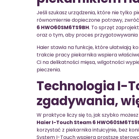
Jeśli szukasz urządzenia, które nie tylko 
równomiernie dopieczone potrawy, zwró
6 HWO60SM6TS9BH
. To sprzęt zaproje
oraz o tym, aby proces przygotowywania d
Haier stawia na funkcje, które ułatwiają 
trakcie pracy piekarnika wspiera właściw
Ci na delikatności mięsa, wilgotności wy
pieczenia.
Technologia I-T
zgadywania, wię
W praktyce liczy się to, jak szybko może
Haier I-Touch Steam 6 HWO60SM6TS9
korzystać z piekarnika intuicyjnie, bez k
System I-Touch wspiera prostsze sterowan