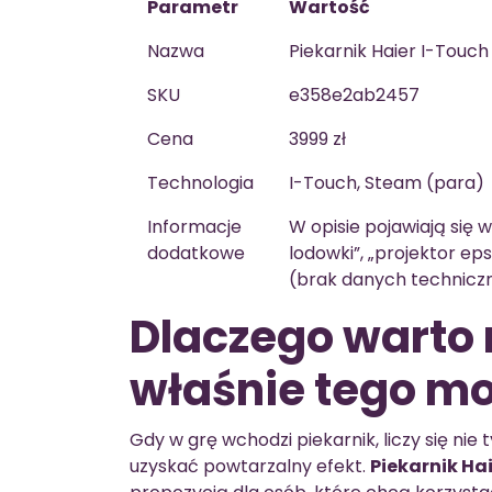
Parametr
Wartość
Nazwa
Piekarnik Haier I-To
SKU
e358e2ab2457
Cena
3999 zł
Technologia
I-Touch, Steam (para)
Informacje
W opisie pojawiają się 
dodatkowe
lodowki”, „projektor ep
(brak danych technicz
Dlaczego warto
właśnie tego m
Gdy w grę wchodzi piekarnik, liczy się nie t
uzyskać powtarzalny efekt.
Piekarnik H