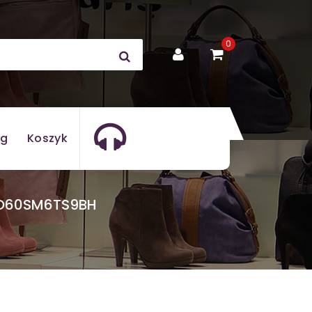
0
og
Koszyk
HWO60SM6TS9BH