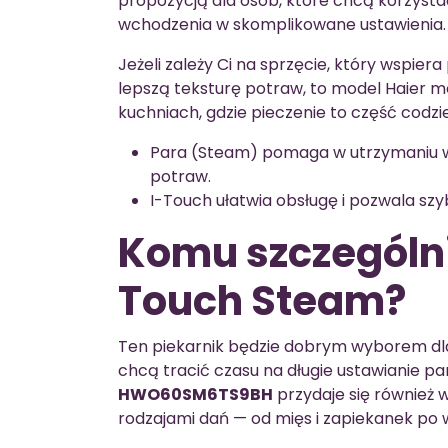
propozycją dla osób, które chcą korzystać 
wchodzenia w skomplikowane ustawienia.
Jeżeli zależy Ci na sprzęcie, który wspie
lepszą teksturę potraw, to model Haier m
kuchniach, gdzie pieczenie to część codz
Para (Steam) pomaga w utrzymaniu wł
potraw.
I-Touch ułatwia obsługę i pozwala szy
Komu szczególni
Touch Steam?
Ten piekarnik będzie dobrym wyborem dla t
chcą tracić czasu na długie ustawianie 
HWO60SM6TS9BH
przydaje się również
rodzajami dań — od mięs i zapiekanek po w