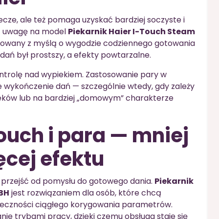
piecze, ale też pomaga uzyskać bardziej soczyste i
ć uwagę na model
Piekarnik Haier I-Touch Steam
ktowany z myślą o wygodzie codziennego gotowania
ań był prostszy, a efekty powtarzalne.
kontrolę nad wypiekiem. Zastosowanie pary w
e wykończenie dań — szczególnie wtedy, gdy zależy
pieków lub na bardziej „domowym” charakterze
ouch i para — mniej
cej efektu
sz przejść od pomysłu do gotowego dania.
Piekarnik
BH
jest rozwiązaniem dla osób, które chcą
onieczności ciągłego korygowania parametrów.
ie trybami pracy, dzięki czemu obsługa staje się