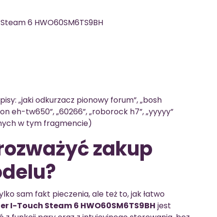
uch Steam 6 HWO60SM6TS9BH
wpisy: „jaki odkurzacz pionowy forum”, „bosh
son eh-tw650”, „60266”, „roborock h7”, „yyyyy”
nych w tym fragmencie)
 rozważyć zakup
odelu?
ylko sam fakt pieczenia, ale też to, jak łatwo
aier I-Touch Steam 6 HWO60SM6TS9BH
jest