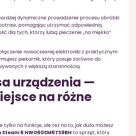
 bardziej dynamiczne prowadzenie procesu obróbki
ę potraw, pomagając utrzymać odpowiednią
 dla tych, którzy lubią pieczenie „na miękko”
ię połączenie nowoczesnej elektroniki z praktycznym
mujesz piekarnik, który pasuje zarówno do
towywanych z większą starannością.
sa urządzenia —
miejsce na różne
tylko na funkcje, ale też na to, jak dużo możesz
ch Steam 6 HWO60SM6TS9BH
to sprzęt, który