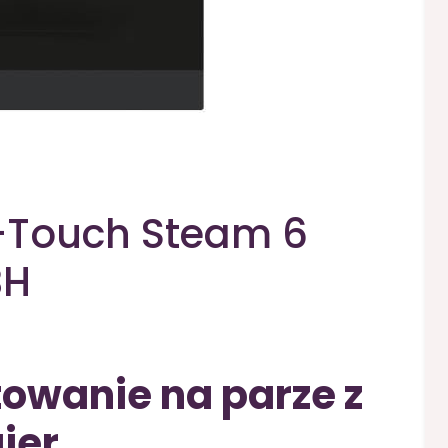
I-Touch Steam 6
BH
owanie na parze z
ier