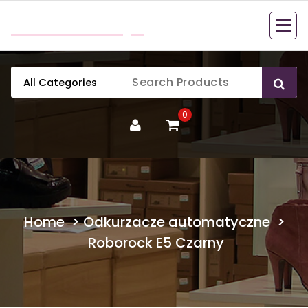
Skip
mobillook.pl
to
content
0
Home
>
Odkurzacze automatyczne
>
Roborock E5 Czarny