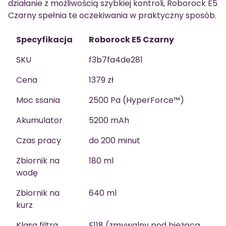
działanie z możliwością szybkiej kontroli, Roborock E5
Czarny spełnia te oczekiwania w praktyczny sposób.
Specyfikacja
Roborock E5 Czarny
SKU
f3b7fa4de281
Cena
1379 zł
Moc ssania
2500 Pa (HyperForce™)
Akumulator
5200 mAh
Czas pracy
do 200 minut
Zbiornik na
180 ml
wodę
Zbiornik na
640 ml
kurz
Klasa filtra
E118 (zmywalny pod bieżącą