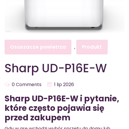
Osuszacze powietrza
Produkt
,
Sharp UD-P16E-W
0 Comments
1 lip 2026
Sharp UD-P16E-W i pytanie,
które często pojawia się
przed zakupem
Gdy w grę wchodzi wybór sprzętu do domu lub