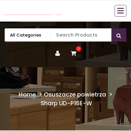
Skip
mobillook.pl
to
content
0
Home
>
Osuszacze powietrza
>
Sharp UD-P16E-W