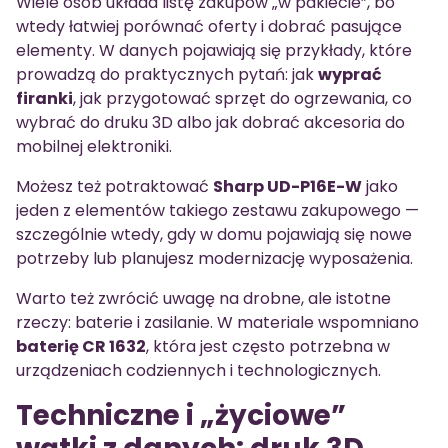
Wiele osób układa listę zakupów „w pakiecie”, bo
wtedy łatwiej porównać oferty i dobrać pasujące
elementy. W danych pojawiają się przykłady, które
prowadzą do praktycznych pytań: jak
wyprać
firanki
, jak przygotować sprzęt do ogrzewania, co
wybrać do druku 3D albo jak dobrać akcesoria do
mobilnej elektroniki.
Możesz też potraktować
Sharp UD-P16E-W
jako
jeden z elementów takiego zestawu zakupowego —
szczególnie wtedy, gdy w domu pojawiają się nowe
potrzeby lub planujesz modernizację wyposażenia.
Warto też zwrócić uwagę na drobne, ale istotne
rzeczy: baterie i zasilanie. W materiale wspomniano
baterię CR 1632
, która jest często potrzebna w
urządzeniach codziennych i technologicznych.
Techniczne i „życiowe”