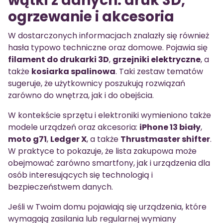
wątki z danych: druk 3D,
ogrzewanie i akcesoria
W dostarczonych informacjach znalazły się również
hasła typowo techniczne oraz domowe. Pojawia się
filament do drukarki 3D
,
grzejniki elektryczne
, a
także
kosiarka spalinowa
. Taki zestaw tematów
sugeruje, że użytkownicy poszukują rozwiązań
zarówno do wnętrza, jak i do obejścia.
W kontekście sprzętu i elektroniki wymieniono także
modele urządzeń oraz akcesoria:
iPhone 13 biały
,
moto g71
,
Ledger X
, a także
Thrustmaster shifter
.
W praktyce to pokazuje, że lista zakupowa może
obejmować zarówno smartfony, jak i urządzenia dla
osób interesujących się technologią i
bezpieczeństwem danych.
Jeśli w Twoim domu pojawiają się urządzenia, które
wymagają zasilania lub regularnej wymiany