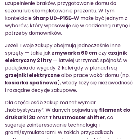
uzupełnienie braków, przygotowanie domu do
sezonu lub skompletowanie prezentu. W tym
kontekście
Sharp UD-P16E-W
może być jednym z
wyborów, który wpasowuje się w codzienną rutynę i
potrzeby domowników.
Jeżeli Twoje zakupy obejmują jednocześnie inne
sprzęty — takie jak
zmywarka 60 cm
czy
czajnik
elektryczny 2 litry
— łatwiej utrzymać spójność w
podejściu do wygody. Z kolei gdy w planach są
grzejniki elektryczne
albo prace wokół domu (np.
kosiarka spalinowa
), wtedy liczy się niezawodność
i rozsądne decyzje zakupowe.
Dla części osób zakup ma też wymiar
„hobbystyczny”. W danych pojawia się
filament do
drukarki 3D
oraz
Thrustmaster shifter
, co
sugeruje zainteresowanie technologią i
grami/symulatorami. W takich przypadkach