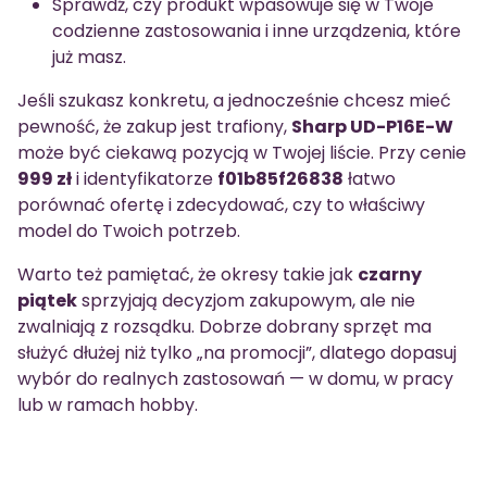
Sprawdź, czy produkt wpasowuje się w Twoje
codzienne zastosowania i inne urządzenia, które
już masz.
Jeśli szukasz konkretu, a jednocześnie chcesz mieć
pewność, że zakup jest trafiony,
Sharp UD-P16E-W
może być ciekawą pozycją w Twojej liście. Przy cenie
999 zł
i identyfikatorze
f01b85f26838
łatwo
porównać ofertę i zdecydować, czy to właściwy
model do Twoich potrzeb.
Warto też pamiętać, że okresy takie jak
czarny
piątek
sprzyjają decyzjom zakupowym, ale nie
zwalniają z rozsądku. Dobrze dobrany sprzęt ma
służyć dłużej niż tylko „na promocji”, dlatego dopasuj
wybór do realnych zastosowań — w domu, w pracy
lub w ramach hobby.