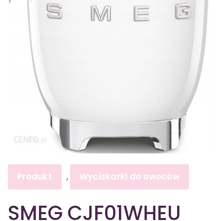
Produkt
Wyciskarki do owoców
,
SMEG CJF01WHEU