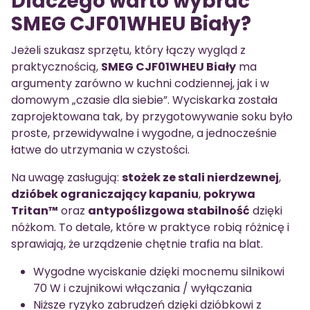
Dlaczego warto wybrać
SMEG CJF01WHEU Biały?
Jeżeli szukasz sprzętu, który łączy wygląd z
praktycznością,
SMEG CJF01WHEU Biały
ma
argumenty zarówno w kuchni codziennej, jak i w
domowym „czasie dla siebie”. Wyciskarka została
zaprojektowana tak, by przygotowywanie soku było
proste, przewidywalne i wygodne, a jednocześnie
łatwe do utrzymania w czystości.
Na uwagę zasługują:
stożek ze stali nierdzewnej
,
dzióbek ograniczający kapaniu
,
pokrywa
Tritan™
oraz
antypoślizgowa stabilność
dzięki
nóżkom. To detale, które w praktyce robią różnicę i
sprawiają, że urządzenie chętnie trafia na blat.
Wygodne wyciskanie dzięki mocnemu silnikowi
70 W i czujnikowi włączania / wyłączania
Niższe ryzyko zabrudzeń dzięki dzióbkowi z