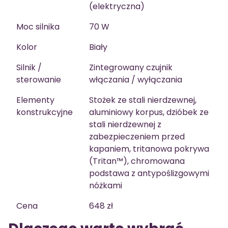
(elektryczna)
Moc silnika
70 W
Kolor
Biały
Silnik /
Zintegrowany czujnik
sterowanie
włączania / wyłączania
Elementy
Stożek ze stali nierdzewnej,
konstrukcyjne
aluminiowy korpus, dzióbek ze
stali nierdzewnej z
zabezpieczeniem przed
kapaniem, tritanowa pokrywa
(Tritan™), chromowana
podstawa z antypoślizgowymi
nóżkami
Cena
648 zł