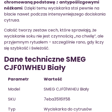
chromowaną podstawę
z
antypoślizgowymi
nóżkami
. Dzięki temu wyciskarka stoi pewnie na
blacie nawet podczas intensywniejszego dociskania
cytrusa.
Całość tworzy zestaw cech, które sprawiają, że
wyciskanie soku nie jest czynnością „na chwilę”, ale
przyjemnym rytuałem – szczególnie rano, gdy liczy
się szybkość i świeżość.
Dane techniczne SMEG
CJF01WHEU Biały
Parametr
Wartość
Model
SMEG CJF01WHEU Biały
SKU
7eba35161f58
Typ
Wyciskarka do cytrusów