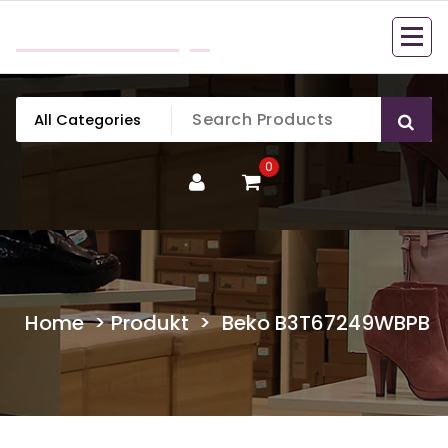
Skip
mobillook.pl
to
content
0
Home
>
Produkt
>
Beko B3T67249WBPB