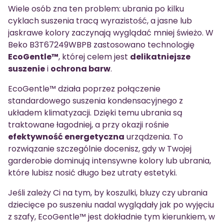
Wiele osób zna ten problem: ubrania po kilku
cyklach suszenia tracą wyrazistość, a jasne lub
jaskrawe kolory zaczynają wyglądać mniej świeżo. W
Beko B3T67249WBPB zastosowano technologię
EcoGentle™
, której celem jest
delikatniejsze
suszenie
i
ochrona barw
.
EcoGentle™ działa poprzez połączenie
standardowego suszenia kondensacyjnego z
układem klimatyzacji. Dzięki temu ubrania są
traktowane łagodniej, a przy okazji rośnie
efektywność energetyczna
urządzenia. To
rozwiązanie szczególnie docenisz, gdy w Twojej
garderobie dominują intensywne kolory lub ubrania,
które lubisz nosić długo bez utraty estetyki.
Jeśli zależy Ci na tym, by koszulki, bluzy czy ubrania
dziecięce po suszeniu nadal wyglądały jak po wyjęciu
z szafy, EcoGentle™ jest dokładnie tym kierunkiem, w