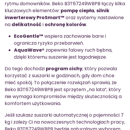
rytmu domowników. Beko B3T67249WBPB łączy kilka
kluczowych elementów:
pompę ciepła
,
silnik
inwerterowy ProSmart™
oraz systemy nastawione
na
delikatność
i
ochronę kolorów
.
EcoGentle™
wspiera zachowanie barw i
ogranicza ryzyko przebarwień.
AquaWave®
zapewnia falowy ruch bębna,
dzięki któremu suszenie jest łagodniejsze.
Do tego dochodzi
program cichy
, który pozwala
korzystać z suszarki w godzinach, gdy dom chce
mieć spokój. To połączenie rozwiązań sprawia, że
Beko B3T67249WBPB jest sprzętem „na lata”, który
nie wymaga kompromisów między skutecznością a
komfortem użytkowania.
Jeśli szukasz suszarki automatycznej o pojemności 7
kg i zależy Ci na nowoczesnych technologiach pracy,
Beko B3T67249WBPB będzie naturalnym wyborem.