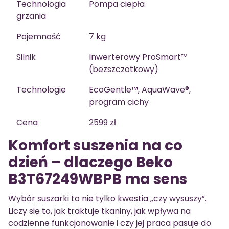
Technologia
Pompa ciepła
grzania
Pojemność
7 kg
Silnik
Inwerterowy ProSmart™
(bezszczotkowy)
Technologie
EcoGentle™, AquaWave®,
program cichy
Cena
2599 zł
Komfort suszenia na co
dzień – dlaczego Beko
B3T67249WBPB ma sens
Wybór suszarki to nie tylko kwestia „czy wysuszy”.
Liczy się to, jak traktuje tkaniny, jak wpływa na
codzienne funkcjonowanie i czy jej praca pasuje do