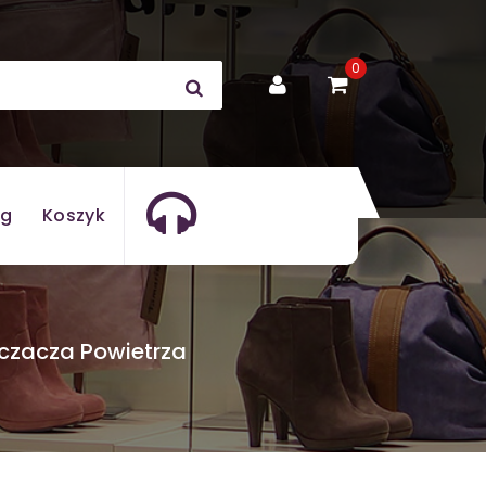
0
og
Koszyk
zczacza Powietrza