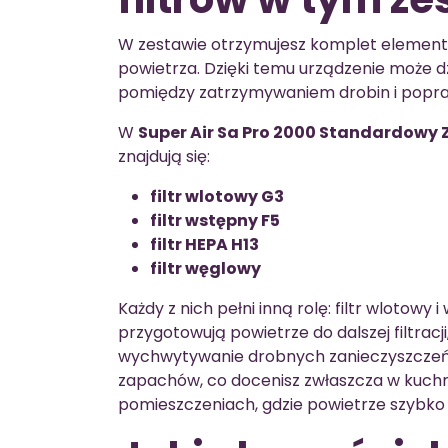
W zestawie otrzymujesz komplet element
powietrza. Dzięki temu urządzenie może d
pomiędzy zatrzymywaniem drobin i popra
W
Super Air Sa Pro 2000 Standardowy 
znajdują się:
filtr wlotowy G3
filtr wstępny F5
filtr HEPA H13
filtr węglowy
Każdy z nich pełni inną rolę: filtr wlotow
przygotowują powietrze do dalszej filtrac
wychwytywanie drobnych zanieczyszczeń.
zapachów, co docenisz zwłaszcza w kuchn
pomieszczeniach, gdzie powietrze szybko 