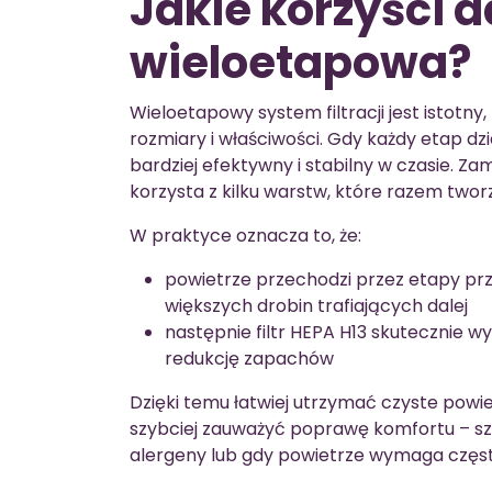
Jakie korzyści da
wieloetapowa?
Wieloetapowy system filtracji jest istotn
rozmiary i właściwości. Gdy każdy etap dz
bardziej efektywny i stabilny w czasie. Za
korzysta z kilku warstw, które razem twor
W praktyce oznacza to, że:
powietrze przechodzi przez etapy przy
większych drobin trafiających dalej
następnie filtr HEPA H13 skutecznie w
redukcję zapachów
Dzięki temu łatwiej utrzymać czyste powi
szybciej zauważyć poprawę komfortu – sz
alergeny lub gdy powietrze wymaga częst