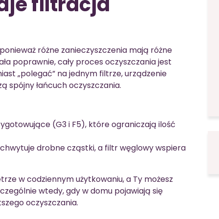
je filtracja
y, ponieważ różne zanieczyszczenia mają różne
iała poprawnie, cały proces oczyszczania jest
miast „polegać” na jednym filtrze, urządzenie
zą spójny łańcuch oczyszczania.
gotowujące (G3 i F5), które ograniczają ilość
ychwytuje drobne cząstki, a filtr węglowy wspiera
etrze w codziennym użytkowaniu, a Ty możesz
czególnie wtedy, gdy w domu pojawiają się
szego oczyszczania.