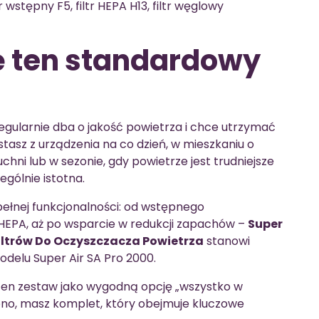
tr wstępny F5, filtr HEPA H13, filtr węglowy
ę ten standardowy
regularnie dba o jakość powietrza i chce utrzymać
stasz z urządzenia na co dzień, w mieszkaniu o
ni lub w sezonie, gdy powietrze jest trudniejsze
ególnie istotna.
ełnej funkcjonalności: od wstępnego
 HEPA, aż po wsparcie w redukcji zapachów –
Super
iltrów Do Oczyszczacza Powietrza
stanowi
elu Super Air SA Pro 2000.
j ten zestaw jako wygodną opcję „wszystko w
no, masz komplet, który obejmuje kluczowe