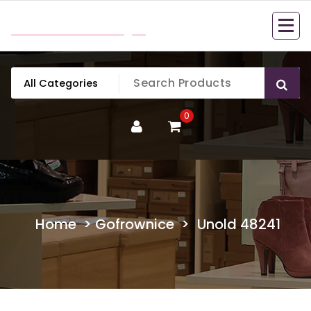
Skip
mobillook.pl
to
content
0
Home
>
Gofrownice
>
Unold 48241