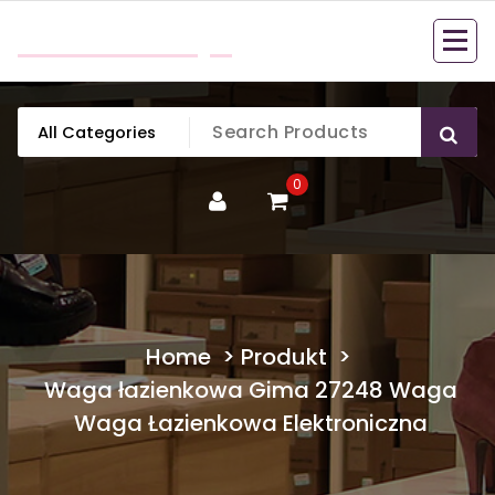
Skip
mobillook.pl
to
content
0
Home
>
Produkt
>
Waga łazienkowa Gima 27248 Waga
Waga Łazienkowa Elektroniczna