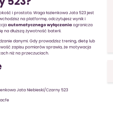
y 523?
szybkość i prostota. Waga łazienkowa Jata 523 jest
chodzisz na platformę, odczytujesz wynik i
kcja
automatycznego wyłączania
ogranicza
ię na dłuższą żywotność baterii.
zanie danymi. Gdy prowadzisz trening, dietę lub
twość zapisu pomiarów sprawia, że motywacja
ktach niż na przeczuciach.
e
ienkowa Jata Niebieski/Czarny 523
acfe