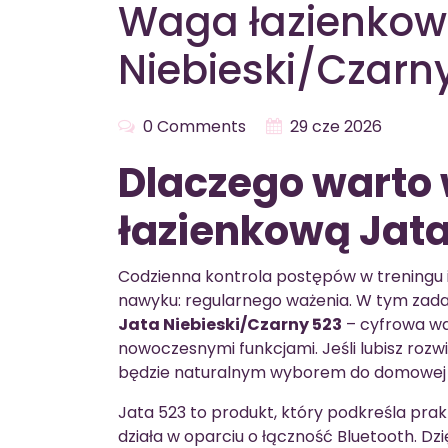
Waga łazienkow
Niebieski/Czarn
0 Comments
29 cze 2026
Dlaczego warto
łazienkową Jata
Codzienna kontrola postępów w treningu i
nawyku: regularnego ważenia. W tym zada
Jata Niebieski/Czarny 523
– cyfrowa wa
nowoczesnymi funkcjami. Jeśli lubisz rozw
będzie naturalnym wyborem do domowej ł
Jata 523 to produkt, który podkreśla pra
działa w oparciu o łączność Bluetooth. Dzi