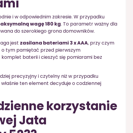
iami
dnie i w odpowiednim zakresie. W przypadku
aksymalną wagę 180 kg
. To parametr ważny dla
owana do szerokiego grona domowników.
Waga jest
zasilana bateriami 3 x AAA
, przy czym
o o tym pamiętać przed pierwszym
omplet baterii i cieszyć się pomiarami bez
dziej precyzyjny i czytelny niż w przypadku
 właśnie ten element decyduje o codziennej
zienne korzystanie
wej Jata