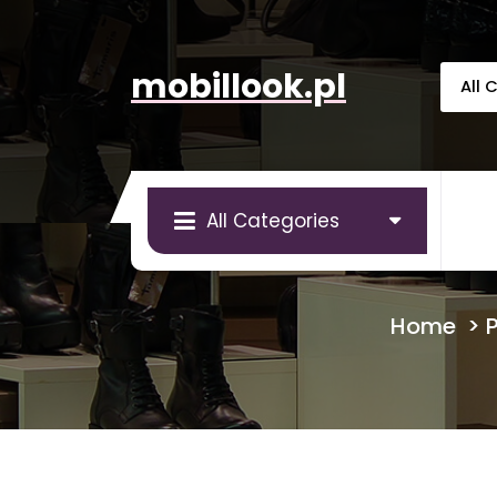
Skip
to
content
mobillook.pl
All Categories
Home
>