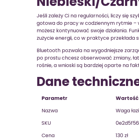
Niebieski/Czarn
Jeśli zależy Ci na regularności, liczy się 
gotowa do pracy w codziennym rytmie – w
możesz kontynuować swoje działania. Fun
zużycie energii, co w praktyce przekłada s
Bluetooth pozwala na wygodniejsze zarząd
po prostu chcesz obserwować zmiany, ła
rośnie, a wnioski są bardziej oparte na fa
Dane techniczn
Parametr
Wartość
Nazwa
Waga łaz
SKU
0e2d5f56
Cena
130 zł