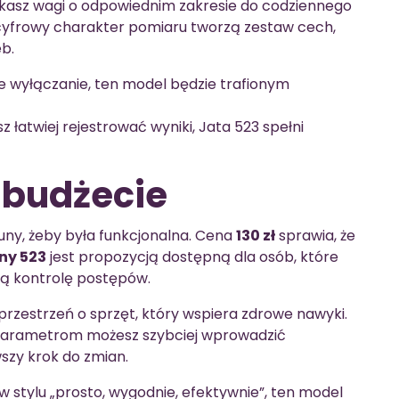
ukasz wagi o odpowiednim zakresie do codziennego
cyfrowy charakter pomiaru tworzą zestaw cech,
b.
ne wyłączanie, ten model będzie trafionym
z łatwiej rejestrować wyniki, Jata 523 spełni
budżecie
uny, żeby była funkcjonalna. Cena
130 zł
sprawia, że
ny 523
jest propozycją dostępną dla osób, które
ą kontrolę postępów.
zestrzeń o sprzęt, który wspiera zdrowe nawyki.
 parametrom możesz szybciej wprowadzić
szy krok do zmian.
a w stylu „prosto, wygodnie, efektywnie”, ten model