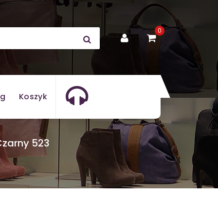
0
og
Koszyk
Czarny 523