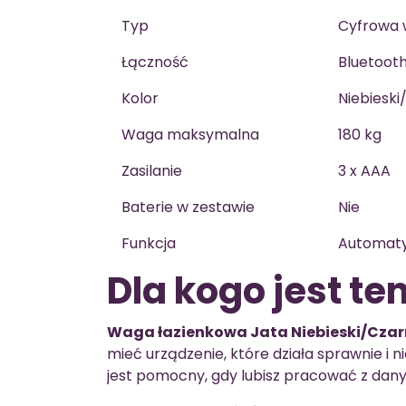
Typ
Cyfrowa 
Łączność
Bluetoot
Kolor
Niebieski
Waga maksymalna
180 kg
Zasilanie
3 x AAA
Baterie w zestawie
Nie
Funkcja
Automaty
Dla kogo jest te
Waga łazienkowa Jata Niebieski/Czar
mieć urządzenie, które działa sprawnie i 
jest pomocny, gdy lubisz pracować z danym