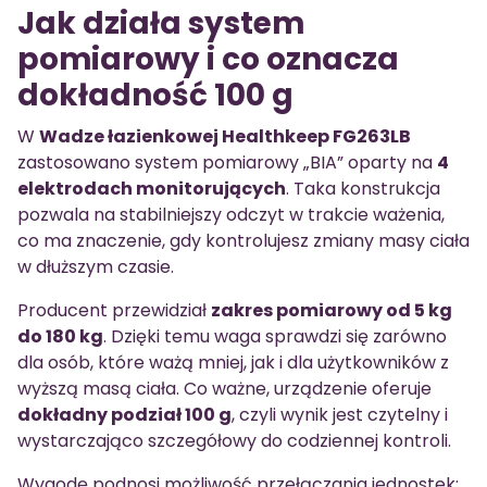
Jak działa system
pomiarowy i co oznacza
dokładność 100 g
W
Wadze łazienkowej Healthkeep FG263LB
zastosowano system pomiarowy „BIA” oparty na
4
elektrodach monitorujących
. Taka konstrukcja
pozwala na stabilniejszy odczyt w trakcie ważenia,
co ma znaczenie, gdy kontrolujesz zmiany masy ciała
w dłuższym czasie.
Producent przewidział
zakres pomiarowy od 5 kg
do 180 kg
. Dzięki temu waga sprawdzi się zarówno
dla osób, które ważą mniej, jak i dla użytkowników z
wyższą masą ciała. Co ważne, urządzenie oferuje
dokładny podział 100 g
, czyli wynik jest czytelny i
wystarczająco szczegółowy do codziennej kontroli.
Wygodę podnosi możliwość przełączania jednostek: