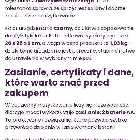
wykonano z
tworzywa sztucznego
. Taka
mieszanka sprawia, że sprzęt jest solidny i dobrze
znosi codzienne użytkowanie.
Kolor urządzenia to
czarny
, co ułatwia dopasowanie
do stylistyki łazienki. Dodatkowo wymiary wynoszą
26 x 26 x 5 cm
, a waga własna produktu to
1,03 kg
–
dzięki temu urządzenie jest poręczne, stabilne i łatwe
do ustawienia w wybranym miejscu.
Zasilanie, certyfikaty i dane,
które warto znać przed
zakupem
W codziennym użytkowaniu liczy się niezawodność,
dlatego model wykorzystuje
zasilanie: 2 baterie AA
.
To praktyczne rozwiązanie, które pozwala szybko
przywrócić działanie w razie wymiany baterii.
Producent zadbał również o zgodność z normami i