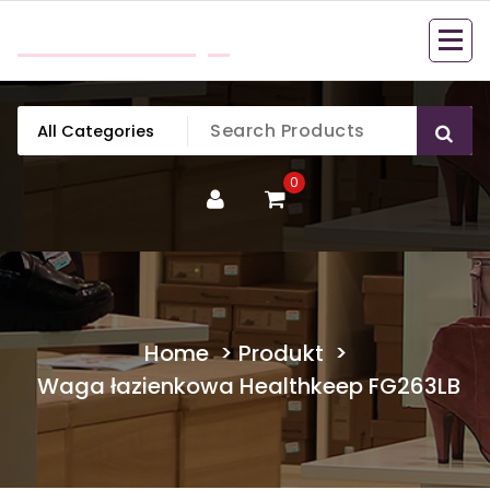
Skip
mobillook.pl
to
content
0
Home
>
Produkt
>
Waga łazienkowa Healthkeep FG263LB