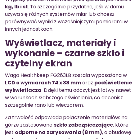
kg, lb i st
. To szczególnie przydatne, jeśli w domu
używa się różnych systemów miar lub chcesz
porównywać wyniki z wcześniejszymi pomiarami w
innych jednostkach.
Wyświetlacz, materiały i
wykonanie – czarne szkło i
czytelny ekran
Waga Healthkeep FG263LB została wyposażona w
LCD o wymiarach 74 x 38 mm
oraz
podświetlenie
wyświetlacza
. Dzięki temu odczyt jest łatwy nawet
w warunkach słabszego oświetlenia, co docenisz
szczególnie rano lub wieczorem.
Za trwałość odpowiada połączenie materiałów: na
górze zastosowano
szkło zabezpieczające
, które
jest
odporne na zarysowania (8 mm)
, a obudowę