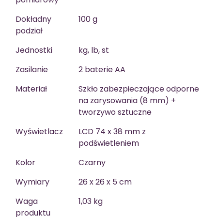
Dokładny
100 g
podział
Jednostki
kg, lb, st
Zasilanie
2 baterie AA
Materiał
Szkło zabezpieczające odporne
na zarysowania (8 mm) +
tworzywo sztuczne
Wyświetlacz
LCD 74 x 38 mm z
podświetleniem
Kolor
Czarny
Wymiary
26 x 26 x 5 cm
Waga
1,03 kg
produktu