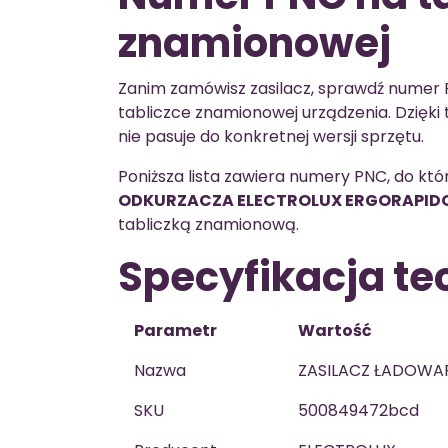
znamionowej
Zanim zamówisz zasilacz, sprawdź numer 
tabliczce znamionowej urządzenia. Dzięki t
nie pasuje do konkretnej wersji sprzętu.
Poniższa lista zawiera numery PNC, do kt
ODKURZACZA ELECTROLUX ERGORAPID
tabliczką znamionową.
Specyfikacja te
Parametr
Wartość
Nazwa
ZASILACZ ŁADOWA
SKU
500849472bcd