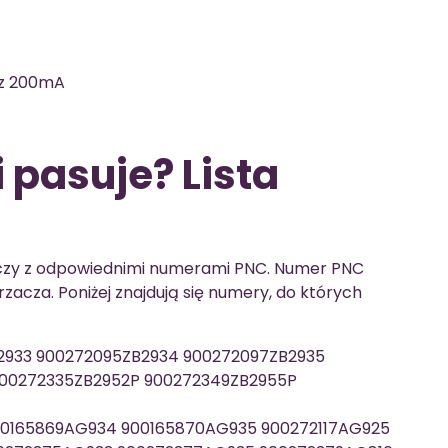
z 200mA
 pasuje? Lista
aczy z odpowiednimi numerami PNC. Numer PNC
zacza. Poniżej znajdują się numery, do których
2933 900272095ZB2934 900272097ZB2935
900272335ZB2952P 900272349ZB2955P
0165869AG934 900165870AG935 900272117AG925