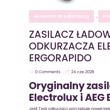
Akcesoria do odkurzaczy
Pr
,
ZASILACZ ŁADO
ODKURZACZA EL
ERGORAPIDO
0 Comments
24 cze 2026
Oryginalny zasi
Electrolux i AEG
Jeśli Twój odkurzacz potrzebuje nowej ł