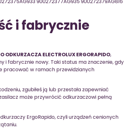
00272375AG933 900272377AG935 900272379AG816
ć i fabrycznie
DO ODKURZACZA ELECTROLUX ERGORAPIDO
,
ny i fabrycznie nowy. Taki status ma znaczenie, gdy
zie pracować w ramach przewidzianych
odzeniu, zgubiłeś ją lub przestała zapewniać
 zasilacz może przywrócić odkurzaczowi pełną
dkurzaczy ErgoRapido, czyli urządzeń cenionych
ątaniu.