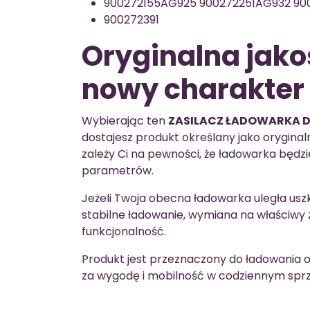
900272155AG925 900272251AG932 9
900272391
Oryginalna jakoś
nowy charakter
Wybierając ten
ZASILACZ ŁADOWARKA 
dostajesz produkt określany jako oryginal
zależy Ci na pewności, że ładowarka będ
parametrów.
Jeżeli Twoja obecna ładowarka uległa uszk
stabilne ładowanie, wymiana na właściwy
funkcjonalność.
Produkt jest przeznaczony do ładowania o
za wygodę i mobilność w codziennym sprz