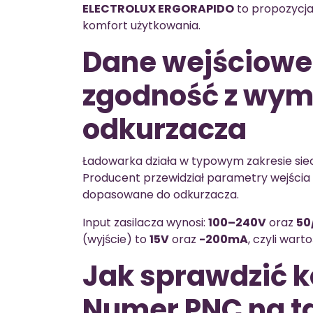
ELECTROLUX ERGORAPIDO
to propozycja
komfort użytkowania.
Dane wejściowe 
zgodność z wy
odkurzacza
Ładowarka działa w typowym zakresie sie
Producent przewidział parametry wejścia or
dopasowane do odkurzacza.
Input zasilacza wynosi:
100–240V
oraz
50
(wyjście) to
15V
oraz
-200mA
, czyli war
Jak sprawdzić 
Numer PNC na ta