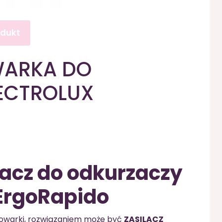
odukt
WARKA DO
ECTROLUX
lacz do odkurzaczy
 ErgoRapido
adowarki, rozwiązaniem może być
ZASILACZ