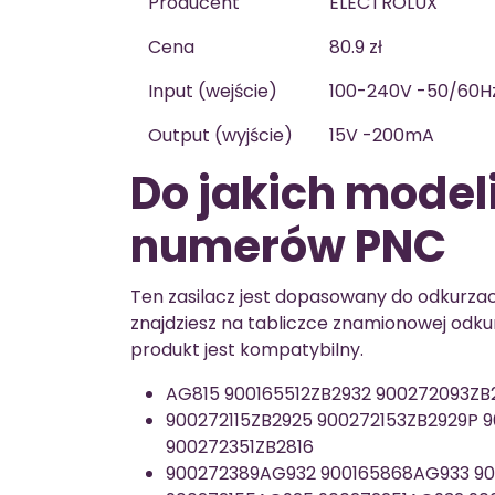
Producent
ELECTROLUX
Cena
80.9 zł
Input (wejście)
100-240V -50/60H
Output (wyjście)
15V -200mA
Do jakich modeli
numerów PNC
Ten zasilacz jest dopasowany do odkurz
znajdziesz na tabliczce znamionowej odkur
produkt jest kompatybilny.
AG815 900165512ZB2932 900272093ZB
900272115ZB2925 900272153ZB2929P 
900272351ZB2816
900272389AG932 900165868AG933 90