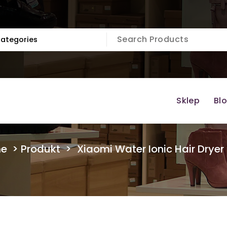
Sklep
Bl
e
>
Produkt
>
Xiaomi Water Ionic Hair Drye