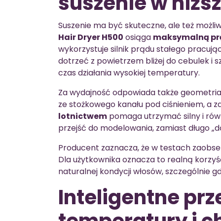
suszenie w niż
Suszenie ma być skuteczne, ale też możli
Hair Dryer H500
osiąga
maksymalną prę
wykorzystuje silnik prądu stałego pracują
dotrzeć z powietrzem bliżej do cebulek i
czas działania wysokiej temperatury.
Za wydajność odpowiada także geometria 
ze stożkowego kanału pod ciśnieniem, a 
lotnictwem
pomaga utrzymać silny i rów
przejść do modelowania, zamiast długo „d
Producent zaznacza, że w testach zaobse
Dla użytkownika oznacza to realną korzyść
naturalnej kondycji włosów, szczególnie gd
Inteligentne prz