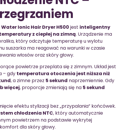
hłodzenie NTC –
przegrzaniem
 Water Ionic Hair Dryer H500
jest
inteligentny
 temperatury z ciepłej na zimną
. Urządzenie ma
oralika, który odczytuje temperaturę u wylotu
temu suszarka ma reagować na warunki w czasie
ewania włosów oraz skóry głowy.
orące powietrze przeplata się z zimnym. Układ jest
a – gdy
temperatura otoczenia jest niższa niż
kund
, a zimne przez
5 sekund
naprzemiennie. Gdy
b więcej
, proporcje zmieniają się na
5 sekund
ęcie efektu stylizacji bez „przypalania” końcówek.
system chłodzenia NTC
, który automatycznie
imnym powietrzem na podstawie wykrytej
komfort dla skóry głowy.