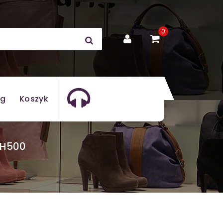
0
og
Koszyk
r H500