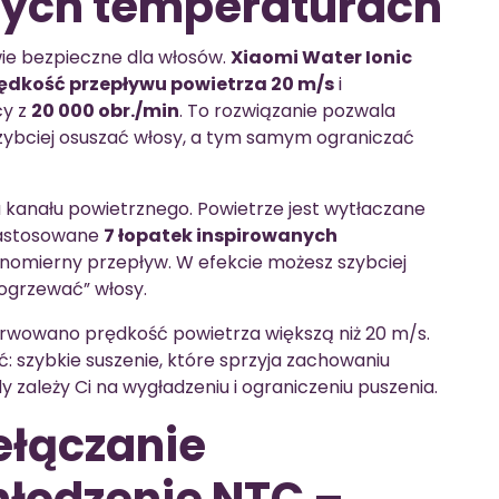
szych temperaturach
wie bezpieczne dla włosów.
Xiaomi Water Ionic
dkość przepływu powietrza 20 m/s
i
cy z
20 000 obr./min
. To rozwiązanie pozwala
 szybciej osuszać włosy, a tym samym ograniczać
kanału powietrznego. Powietrze jest wytłaczane
zastosowane
7 łopatek inspirowanych
nomierny przepływ. W efekcie możesz szybciej
ogrzewać” włosy.
rwowano prędkość powietrza większą niż 20 m/s.
: szybkie suszenie, które sprzyja zachowaniu
y zależy Ci na wygładzeniu i ograniczeniu puszenia.
ełączanie