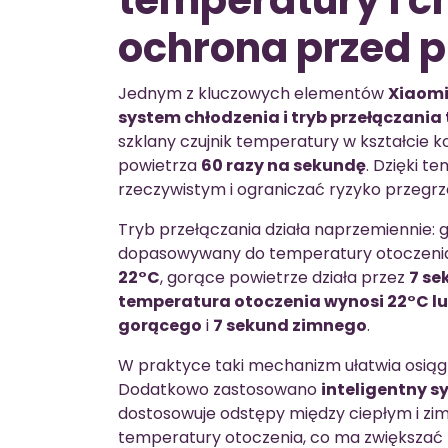
temperatury i c
ochrona przed 
Jednym z kluczowych elementów
Xiaomi
system chłodzenia i tryb przełączania
szklany czujnik temperatury w kształcie k
powietrza
60 razy na sekundę
. Dzięki 
rzeczywistym i ograniczać ryzyko przegrz
Tryb przełączania działa naprzemiennie: g
dopasowywany do temperatury otoczeni
22°C
, gorące powietrze działa przez
7 se
temperatura otoczenia wynosi 22°C lu
gorącego
i
7 sekund zimnego
.
W praktyce taki mechanizm ułatwia osiągni
Dodatkowo zastosowano
inteligentny 
dostosowuje odstępy między ciepłym i z
temperatury otoczenia, co ma zwiększać 